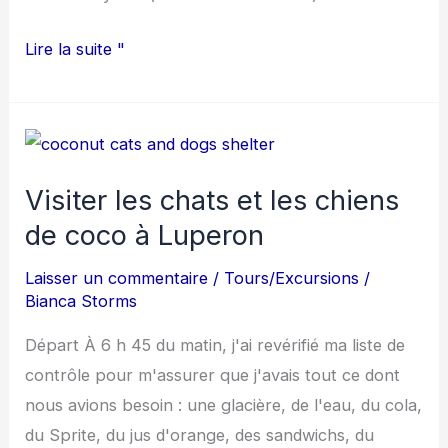
Lire la suite "
Visiter
les
Visiter les chats et les chiens
chats
de coco à Luperon
et
les
Laisser un commentaire
/
Tours/Excursions
/
chiens
Bianca Storms
de
Départ À 6 h 45 du matin, j'ai revérifié ma liste de
coco
contrôle pour m'assurer que j'avais tout ce dont
à
nous avions besoin : une glacière, de l'eau, du cola,
Luperon
du Sprite, du jus d'orange, des sandwichs, du