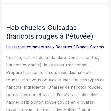
Habichuelas
Guisadas
Habichuelas Guisadas
(haricots
(haricots rouges à l'étuvée)
rouges
à
Laisser un commentaire
/
Recettes
/
Bianca Storms
l'étuvée)
1 des ingrédients de la 'Bandera Dominicana' (riz,
haricots et viande), le déjeuner traditionnel.
Préparé traditionnellement avec des haricots
rouges, mais vous pouvez utiliser d'autres types de
haricots. Ingrédients : 3 tasses de haricots rouges,
bouillis très doux4 tasses d'eau½ tasse de céleri
haché1 petit oignon rouge coupé en 4 quarts1
tasse d'auyama (citrouille des Antilles)1 cube