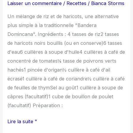
haricots)
Laisser un commentaire
/
Recettes
/
Bianca Storms
Un mélange de riz et de haricots, une alternative
plus simple à la traditionnelle "Bandera
Domincana". Ingrédients : 4 tasses de riz2 tasses
de haricots noirs bouillis (ou en conserve)6 tasses
d'eau6 cuillères à soupe d'huile4 cuillères à café de
concentré de tomates¼ tasse de poivrons verts
hachés1 pincée d'origan½ cuillère à café d'ail
écrasé1 cuillère à café de coriandre½ cuillère à café
de feuilles de thymSel au goût1 cuillère à soupe de
câpres (facultatif)1 cube de bouillon de poulet
(facultatif) Préparation :
Lire la suite "