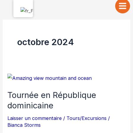
Aller
au
contenu
octobre 2024
Tournée
en
Tournée en République
République
dominicaine
dominicaine
Laisser un commentaire
/
Tours/Excursions
/
Bianca Storms