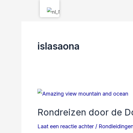
Ga
naar
de
inhoud
islasaona
Rondreizen
door
Rondreizen door de D
de
Dominicaanse
Laat een reactie achter
/
Rondleidingen
Republiek