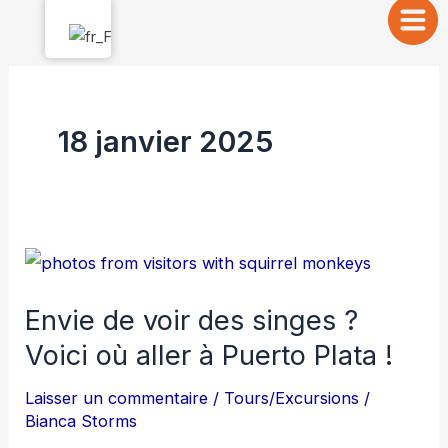
Aller
au
contenu
18 janvier 2025
Envie
de
Envie de voir des singes ?
voir
Voici où aller à Puerto Plata !
des
singes
Laisser un commentaire
/
Tours/Excursions
/
?
Bianca Storms
Voici