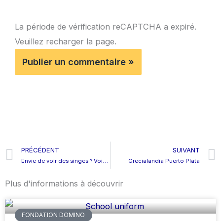
La période de vérification reCAPTCHA a expiré.
Veuillez recharger la page.
Prévenir
PRÉCÉDENT
SUIVANT
Envie de voir des singes ? Voici où aller à Puerto Plata !
Grecialandia Puerto Plata
Plus d'informations à découvrir
FONDATION DOMINO